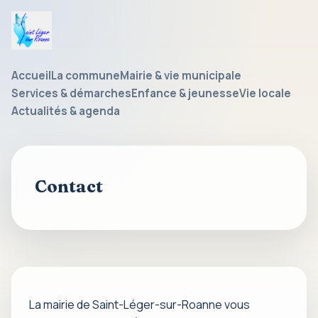
Saint-
Léger-
sur-
Accueil
La commune
Mairie & vie municipale
Roanne
Services & démarches
Enfance & jeunesse
Vie locale
Actualités & agenda
Contact
La mairie de Saint-Léger-sur-Roanne vous