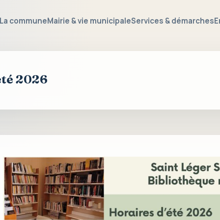
La commune
Mairie & vie municipale
Services & démarches
E
été 2026