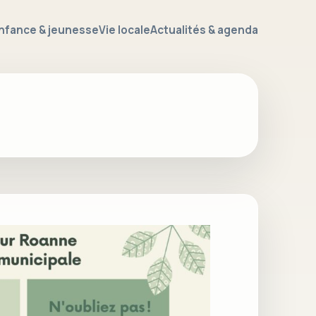
nfance & jeunesse
Vie locale
Actualités & agenda