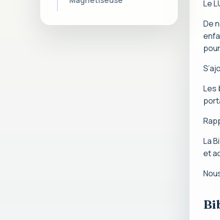
Magnétiseuse
Le L
De n
enfa
pour
S’aj
Les 
port
Rapp
La B
et a
Nous
Bi